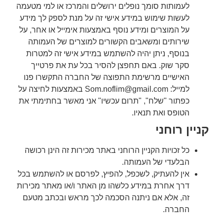
לעמותות סומך נופלים ירושלים והמרכז או למי מטעמה
לעשות שימוש במידע אישי זה על מנת לספק לך מידע
על המוצרים ומידע נוסף באמצעות אימייל או אחר, על
שירותים ומשאבים הקשורים למוצרים של העמותה
בנוסף, ניתן יהיה להשתמש במידע אישי זה למטרות
סקר שוק. באם תחפצן להסיר בכל עת את פרטייך
האישיים מרשימת התפוצה של החברה התקשרו פנו
למייל:
Som.noflim@gmail.com
באמצעות לחיצה על
כפתור "שלח", "תרום עכשיו" אני מאשר בחתימתי את
הטופס ואת תנאיו.
קניין רוחני
כל זכויות הקניין הרוחני באתר מכירות זה הינן רכושה
הבלעדי של העמותה.
אין להעתיק, לשכפל, להפיץ, לפרסם או להשתמש בכל
דרך אחרת במידע כלשהו מן האתר ו/או מאתר מכירות
זה, אלא אם ניתנה הסכמה לכך מראש ובכתב מטעם
החברה.