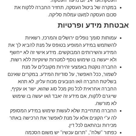
העסקה.ועד 14 יום מיעוד העסקה.
במקרה של ביטול העסקה, תחזיר החברה ללקוח את
סכום העסקה למעט עמלות סליקה.
אבטחת מידע ופרטיות
עמותות סומך נופלים ירושלים והמרכז, רשאיות
להשתמש במידע המופיע בטופס על מנת להביא לך את
המידע והשירותים המבוקשים. מידע אישי זה לא ייחשף
ולא ייעשה בו שימוש נוסף למטרות שיווקיות ללא רשות.
החברה נוקטת באמצעי זהירות מקובלים על מנת
לשמור, ככל האפשר, על סודיות המידע. במקרים שאינם
בשליטת החברה ו/או הנובעים מכוח עליון, לא תהא
החברה אחראית לכל נזק מכל סוג שהוא, ישר או עקיף,
שייגרם ללקוח, אם מידע זה יאבד ו/או יעשה בו שימוש
לא מורשה.
החברה מתחייבת שלא לעשות שימוש במידע המסופק
לה ע"י הקונים אלא על מנת לאפשר את הרכישה באתר
מכירות ובהתאם לכל דין.
כפתור "שלח", "תרום עכשיו" יש משום הסכמה