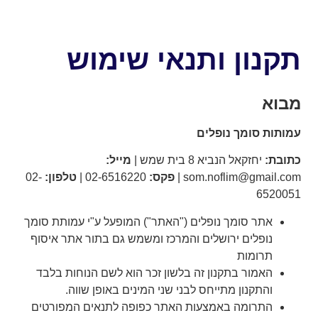
תקנון ותנאי שימוש
מבוא
עמותות סומך נופלים
כתובת:
יחזקאל הנביא 8 בית שמש |
מייל:
som.noflim@gmail.com
|
פקס:
‭02-6516220‬ |
טלפון:
‭02-
6520051‬
אתר סומך נופלים ("האתר") המופעל ע"י עמותת סומך
נופלים ירושלים והמרכז ומשמש גם בתור אתר איסוף
תרומות
האמור בתקנון זה בלשון זכר הוא לשם הנוחות בלבד
והתקנון מתייחס לבני שני המינים באופן שווה.
התרומה באמצעות האתר כפופה לתנאים המפורטים