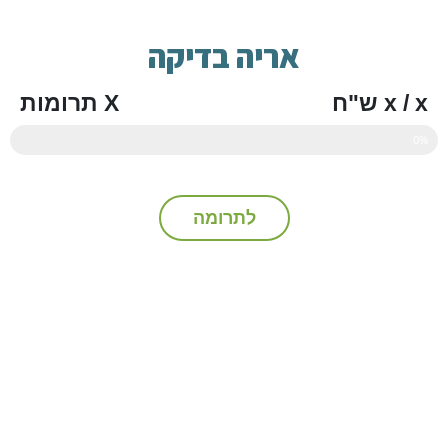
אריה בדיקה
x / x ש"ח
X תרומות
0%
לתרומה